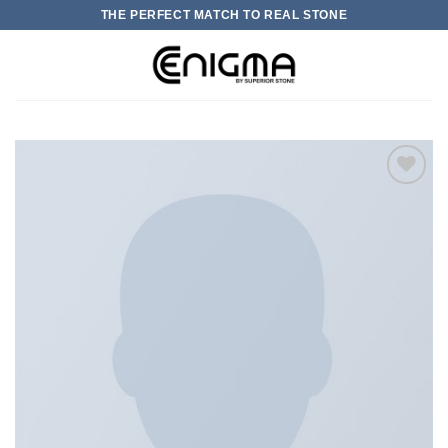
Skip
THE PERFECT MATCH TO REAL STONE
to
content
0
加入
心愿
单